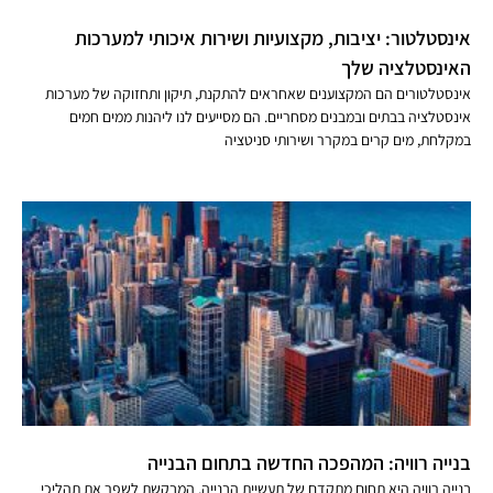
אינסטלטור: יציבות, מקצועיות ושירות איכותי למערכות
האינסטלציה שלך
אינסטלטורים הם המקצוענים שאחראים להתקנת, תיקון ותחזוקה של מערכות
אינסטלציה בבתים ובמבנים מסחריים. הם מסייעים לנו ליהנות ממים חמים
במקלחת, מים קרים במקרר ושירותי סניטציה
בנייה רוויה: המהפכה החדשה בתחום הבנייה
בנייה רוויה היא תחום מתקדם של תעשיית הבנייה, המבקשת לשפר את תהליכי