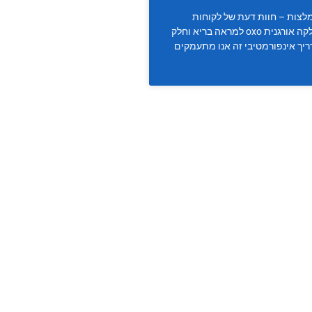
ה OXO המלצות – חוות דעת של לקוחות
ממליצה על החלקה אורגנית oxo למראה בריא וחלק
יך אינפורמטיבי זה אנו מתעמקים