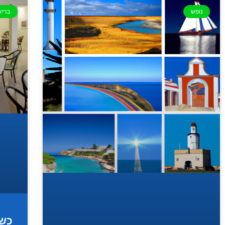
נופש
בריא
כשר