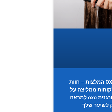
החלקה OXO המלצות – חוות
קוחות ממליצה על
החלקה אורגנית oxo למראה
 לשיער שלך