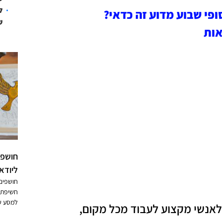
ל
ש
אות
חושפי
ליודא
חושפים 
חשיפת ה
למסע ש
אנשי מקצוע לעבוד מכל מקום,