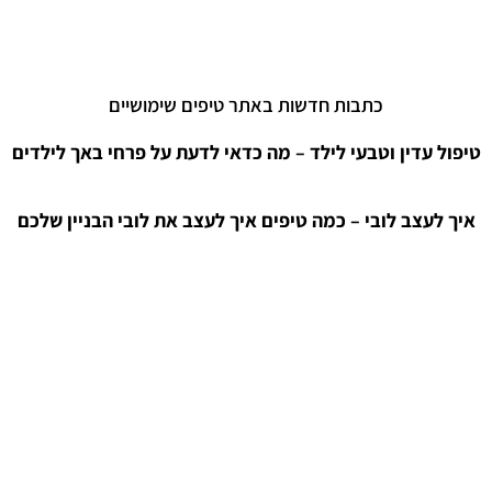
כתבות חדשות באתר טיפים שימושיים
טיפול עדין וטבעי לילד – מה כדאי לדעת על פרחי באך לילדים
איך לעצב לובי – כמה טיפים איך לעצב את לובי הבניין שלכם
חושפים את היופי של כל מה שקשור ליודאיקה
קטגוריות
אירועים
בעלי מקצוע מומלצים
בריאות